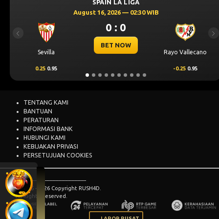
PAIN LA LIGA
SP
16, 2026 — 02:30 WIB
August 16
0 : 0
Previous
Ne
BET NOW
Rayo Vallecano
Alaves
-0.25
0.95
0.00
0.62
TENTANG KAMI
BANTUAN
PERATURAN
INFORMASI BANK
HUBUNGI KAMI
KEBIJAKAN PRIVASI
PERSETUJUAN COOKIES
------------------------------------------------
© 2015 - 2026 Copyright RUSH4D.
All Rights Reserved.
LAPOR PUSAT