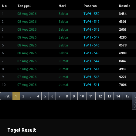
No
Tanggal
Hari
Pasaran
Result
1
08 Aug 2026
Sabtu
TWH - 550
3454
2
08 Aug 2026
Sabtu
TWH - 549
6301
3
08 Aug 2026
Sabtu
TWH - 548
2605
4
08 Aug 2026
Sabtu
TWH - 547
4280
5
08 Aug 2026
Sabtu
TWH - 546
0578
6
08 Aug 2026
Sabtu
TWH - 545
6989
7
07 Aug 2026
Jumat
TWH - 544
8442
8
07 Aug 2026
Jumat
TWH - 543
4935
9
07 Aug 2026
Jumat
TWH - 542
9227
10
07 Aug 2026
Jumat
TWH - 541
7006
First
1
2
3
4
5
6
7
8
9
10
11
12
13
14
15
(
)
Togel Result