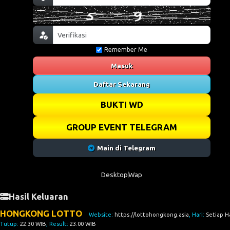
Remember Me
Masuk
Daftar Sekarang
BUKTI WD
GROUP EVENT TELEGRAM
Main di Telegram
Desktop
Wap
Hasil Keluaran
HONGKONG LOTTO
Website:
https://lottohongkong.asia
, Hari:
Setiap H
Tutup:
22.30 WIB
, Result:
23.00 WIB