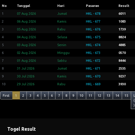
No
Tanggal
Hari
Pasaran
Result
1
07 Aug 2026
Jumat
HKL - 678
6011
2
06 Aug 2026
Kamis
HKL - 677
1083
3
05 Aug 2026
Rabu
HKL - 676
1739
4
04 Aug 2026
Selasa
HKL - 675
8824
5
03 Aug 2026
Senin
HKL - 674
4885
6
02 Aug 2026
Minggu
HKL - 673
0570
7
01 Aug 2026
Sabtu
HKL - 672
8446
8
31 Jul 2026
Jumat
HKL - 671
2535
9
30 Jul 2026
Kamis
HKL - 670
9237
10
29 Jul 2026
Rabu
HKL - 669
3930
First
1
2
3
4
5
6
7
8
9
10
11
12
13
14
15
(
)
Togel Result