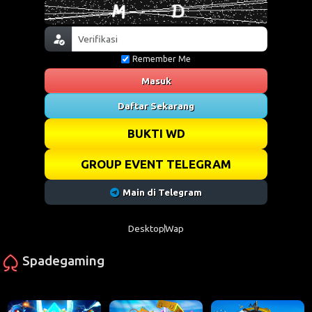
Remember Me
Masuk
Daftar Sekarang
BUKTI WD
GROUP EVENT TELEGRAM
Main di Telegram
Desktop
Wap
Spadegaming