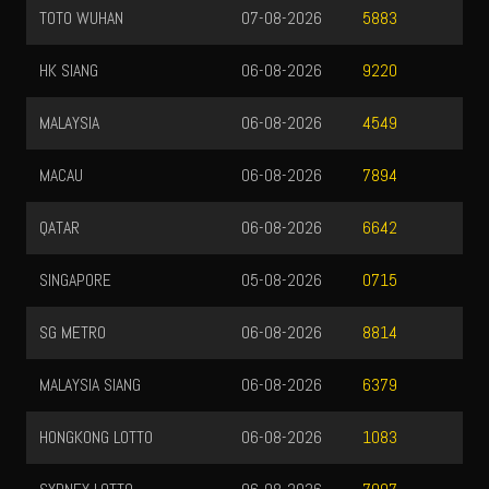
TOTO WUHAN
07-08-2026
5883
HK SIANG
06-08-2026
9220
MALAYSIA
06-08-2026
4549
MACAU
06-08-2026
7894
QATAR
06-08-2026
6642
SINGAPORE
05-08-2026
0715
SG METRO
06-08-2026
8814
MALAYSIA SIANG
06-08-2026
6379
HONGKONG LOTTO
06-08-2026
1083